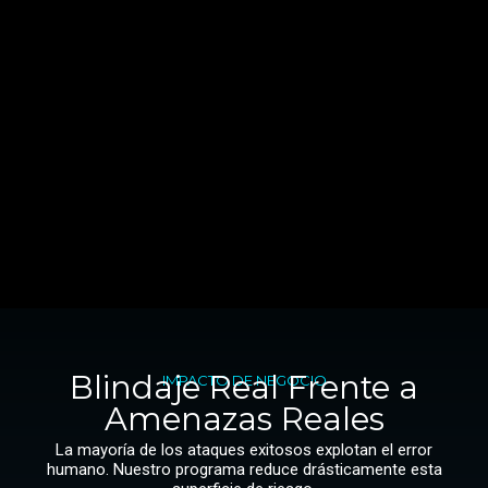
Blindaje Real Frente a
IMPACTO DE NEGOCIO
Amenazas Reales
La mayoría de los ataques exitosos explotan el error
humano. Nuestro programa reduce drásticamente esta