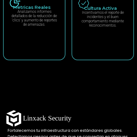
Metricas Reales
Cultura Activa
Analizamos informes
Incentivamos el reporte de
detallados de la reducción de
incidentes y el buen
‘clics’ y aumento de reportes
comportamiento mediante
de amenazas.
reconocimientos.
Linxack Security
Fortalecemos tu infraestructura con estándares globales.
Detectamos riesgos antes de que se conviertan en ataques.