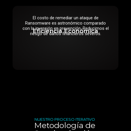
El costo de remediar un ataque de
Ransomware es astronómico comparado
con la inversión en prevención. Reducimos el
Eficiencia Económica
riesgo de daños financieros severos.
NUESTRO PROCESO ITERATIVO
Metodología de