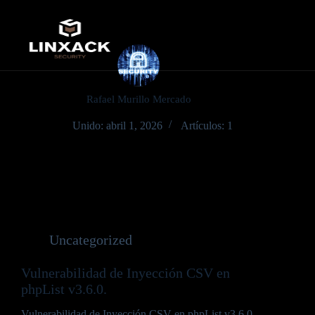
Rafael Murillo Mercado
Unido: abril 1, 2026
Artículos: 1
Uncategorized
Vulnerabilidad de Inyección CSV en
phpList v3.6.0.
Vulnerabilidad de Inyección CSV en phpList v3.6.0